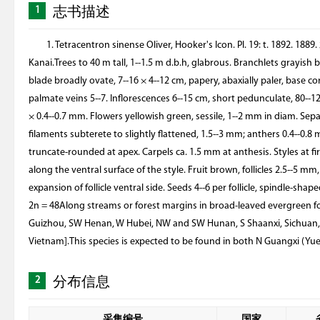
1
志书描述
1. Tetracentron sinense Oliver, Hooker's Icon. Pl. 19: t. 1892. 1
Kanai.Trees to 40 m tall, 1--1.5 m d.b.h, glabrous. Branchlets grayish 
blade broadly ovate, 7--16 × 4--12 cm, papery, abaxially paler, base 
palmate veins 5--7. Inflorescences 6--15 cm, short pedunculate, 80--1
× 0.4--0.7 mm. Flowers yellowish green, sessile, 1--2 mm in diam. Sep
filaments subterete to slightly flattened, 1.5--3 mm; anthers 0.4--0.8 m
truncate-rounded at apex. Carpels ca. 1.5 mm at anthesis. Styles at f
along the ventral surface of the style. Fruit brown, follicles 2.5--5 mm
expansion of follicle ventral side. Seeds 4--6 per follicle, spindle-shap
2n = 48Along streams or forest margins in broad-leaved evergreen f
Guizhou, SW Henan, W Hubei, NW and SW Hunan, S Shaanxi, Sichuan, 
Vietnam].This species is expected to be found in both N Guangxi
2
分布信息
采集编号
国家