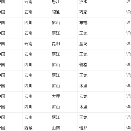
中国
云南
怒江
泸水
详
中国
云南
昭通
巧家
详
中国
四川
凉山
布拖
详
中国
云南
丽江
玉龙
详
中国
云南
昆明
盘龙
详
中国
云南
丽江
玉龙
详
中国
四川
凉山
普格
详
中国
云南
丽江
玉龙
详
中国
四川
凉山
木里
详
中国
云南
大理
云龙
详
中国
四川
凉山
木里
详
中国
云南
丽江
玉龙
详
中国
西藏
山南
错那
详