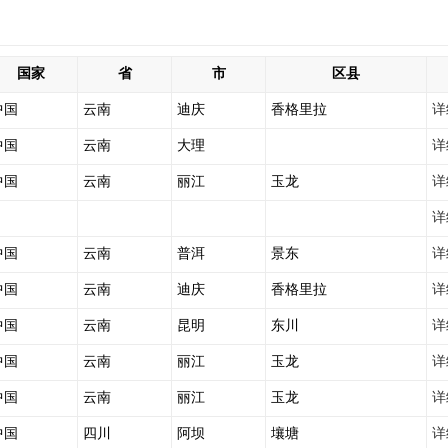
国家
省
市
区县
中国
云南
迪庆
香格里拉
详
中国
云南
大理
详
中国
云南
丽江
玉龙
详
详
中国
云南
普洱
景东
详
中国
云南
迪庆
香格里拉
详
中国
云南
昆明
东川
详
中国
云南
丽江
玉龙
详
中国
云南
丽江
玉龙
详
中国
四川
阿坝
壤塘
详