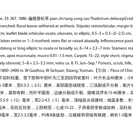
rance. 33: 367. 1886. 偏翅唐松草 pian chi tang song cao Thalictrum delavayiCred
 branched. Basal leaves withered at anthesis. Stipules semiorbicular, margin 
 cm; leaflet blade orbicular-ovate, obovate, or elliptic, 0.5--3 × 0.3--2(--2.5) c
bes entire or 1--3-toothed; veins flat or raised abaxially. Inflorescence pani
, oblong or long elliptic to ovate or broadly so, 6--14 × 2.2--7 mm. Stamens m
.8 mm, apex mucronate, mucro 0.01--1.5 mm. Carpels 15--22; style short; stigm
obovoid, 5--8 × 2.5--3.2 mm; veins ca. 8. Fl. Jun--Sep.* Forests, scrub, hills
es; 1800--3400 m. W Guizhou, W Sichuan, Xizang, Yunnan.【引自：Flora of Ch
叶在开花时枯萎。茎下部和中部叶为三至四回羽状复叶；叶片长达40厘米；小
厘米，宽0.3-2（-2.5）厘米，基部圆形或楔形，三浅裂或不分裂，裂片全
厘米，基部有鞘；托叶半圆形，边缘分裂或不裂。圆锥花序长15-40厘米；
.5-9（-12）毫米，宽2.2-4.5（-5）毫米，顶端急尖或微钝；雄蕊多数，长
0.4）毫米，花丝近丝形，上部稍宽；心皮15-22，子房基部变狭成短柄，花柱
米，宽2.5-3.2毫米，约有8条纵肋，沿腹棱和背稜有狭翅，柄长1-3毫