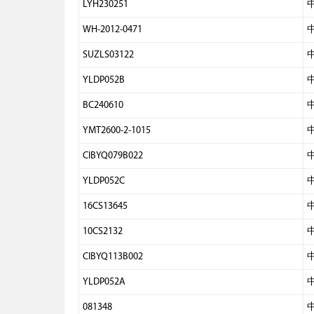
LYH230251
WH-2012-0471
SUZLS03122
YLDP052B
BC240610
YMT2600-2-1015
CIBYQ079B022
YLDP052C
16CS13645
10CS2132
CIBYQ113B002
YLDP052A
081348