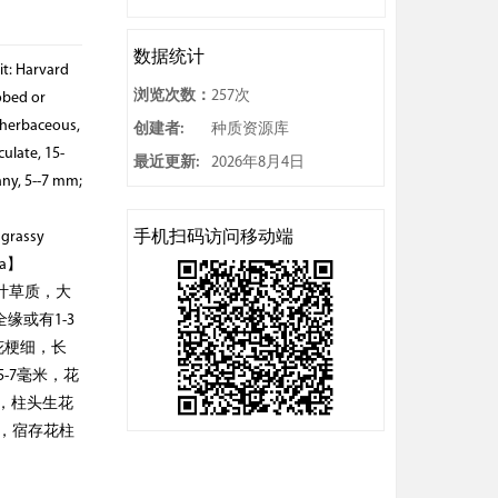
数据统计
it: Harvard
浏览次数：
257次
lobed or
m, herbaceous,
创建者:
种质资源库
culate, 15-
最近更新:
2026年8月4日
any, 5--7 mm;
a
手机扫码访问移动端
, grassy
ina】
叶草质，大
缘或有1-3
花梗细，长
5-7毫米，花
短，柱头生花
米，宿存花柱