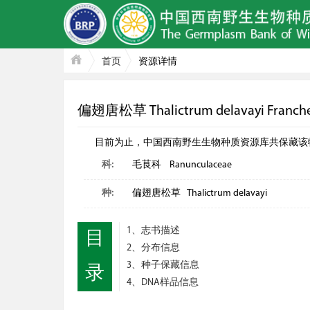
首页
资源详情
偏翅唐松草 Thalictrum delavayi Franch
目前为止，中国西南野生生物种质资源库共保藏该物种: 种子
科:
毛茛科 Ranunculaceae
种:
偏翅唐松草 Thalictrum delavayi
1、志书描述
目
2、分布信息
3、种子保藏信息
录
4、DNA样品信息