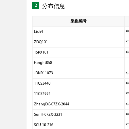
2
分布信息
采集编号
Lixh4
ZDQ101
15PX101
Fanght058
JDNR11073
11CS3440
11CS2992
ZhangDC-07ZX-2044
SunH-07ZX-3231
SCU-10-216