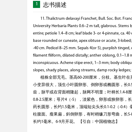
1
志书描述
11. Thalictrum delavayi Franchet, Bull. Soc. Bot. F
University Herbaria Plants 0.6--2 m tall, glabrous. Stems
entire; petiole 1.4--8 cm; leaf blade 3- or 4-pinnate, ca. 40
base rounded or cuneate, apex obtuse or acute, 3-lobed; lo
-40 cm. Pedicel 8--25 mm. Sepals 4(or 5), purplish tinged
filament filiform, dilated distally; anther oblong, 0.1--1
inconspicuous. Achene stipe erect, 1--3 mm; body obliquely 
slopes, shady places, along streams, damp rocky ledg
植株全部无毛。茎高60-200厘米，分枝。基生
小变异很大，顶生小叶圆卵形、倒卵形或椭圆形，长0.5-3
齿，脉平或在背面稍隆起，脉网不明显；叶柄长1.4-8
0.8-2.5厘米；萼片4（-5），淡紫色，卵形或狭卵形，长5
药长圆形，长约1.5毫米，顶端短尖头长0.1-0.2（-
柱腹面。瘦果扁，斜倒卵形，有时稍镰刀形弯曲，长5-8毫
长约1毫米。6-9月开花。 【引自：中国植物志】