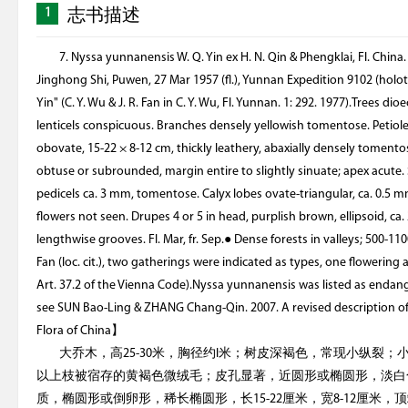
1
志书描述
7. Nyssa yunnanensis W. Q. Yin ex H. N. Qin & Phengklai, Fl. Ch
Jinghong Shi, Puwen, 27 Mar 1957 (fl.), Yunnan Expedition 9102 (holot
Yin" (C. Y. Wu & J. R. Fan in C. Y. Wu, Fl. Yunnan. 1: 292. 1977).Trees di
lenticels conspicuous. Branches densely yellowish tomentose. Petiole 2-
obovate, 15-22 × 8-12 cm, thickly leathery, abaxially densely tomen
obtuse or subrounded, margin entire to slightly sinuate; apex acute. 
pedicels ca. 3 mm, tomentose. Calyx lobes ovate-triangular, ca. 0.5 m
flowers not seen. Drupes 4 or 5 in head, purplish brown, ellipsoid, ca.
lengthwise grooves. Fl. Mar, fr. Sep.● Dense forests in valleys; 500
Fan (loc. cit.), two gatherings were indicated as types, one flowering
Art. 37.2 of the Vienna Code).Nyssa yunnanensis was listed as endange
see SUN Bao-Ling & ZHANG Chang-Qin. 2007. A revised description 
Flora of China】
大乔木，高25-30米，胸径约l米；树皮深褐色，常现小纵裂
以上枝被宿存的黄褐色微绒毛；皮孔显著，近圆形或椭圆形，淡白
质，椭圆形或倒卵形，稀长椭圆形，长15-22厘米，宽8-12厘