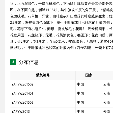
状，上面深绿色，干燥后橄榄色，下面除叶脉深黄色外其余部分淡
凹，在下面凸起，侧脉14-18对，与中脉成40度的角开展，上部
色微绒毛。花单性，异株，由叶腋或叶已脱落的叶痕腋芽生出；雄
2.5厘米，密被黄绿色微绒毛，单生于叶腋或叶已脱落的叶痕内侧；
毛，花萼下有小苞片4，卵形，密被绒毛；花瓣5，近长椭圆形，长2
花盘周围，花丝钻形，无毛，花药淡黄色，椭圆形；花盘肉质，微
形，长2厘米，宽1厘米，直径5毫米，被微绒毛，无果梗，通常4-
微绒毛，生于叶腋或叶已脱落的叶痕内侧；种子稍扁，外壳上有7条
2
分布信息
采集编号
国家
YAFYWZ01502
中国
云南
YAFYWZ01401
中国
云南
YAFYWZ01503
中国
云南
YAFYWZ013
中国
云南