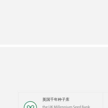
国科学院西北高原生物研究所
英国千年种子库
rthwest institute of plateau
the UK Millenniu