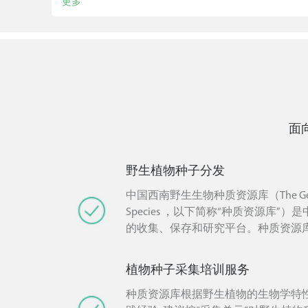
更多
面
野生植物种子分发
中国西南野生生物种质资源库（The Germpla
Species ，以下简称“种质资源库”
的收集、保存和研究平台。种质资源
约》，以保护生物多样性、持续利用
共享遗传资源产生的惠宜为原则，在
植物种子采集培训服务
损害国家利益的前提下，面向社会各
供野生植物种子、植物DNA样品、植
种质资源库根据野生植物的生物学特