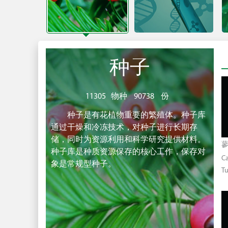
种子
11305
物种
90738
份
种子是有花植物重要的繁殖体。种子库
通过干燥和冷冻技术，对种子进行长期存
储，同时为资源利用和科学研究提供材料。
蓼
种子库是种质资源保存的核心工作，保存对
C
象是常规型种子。
T