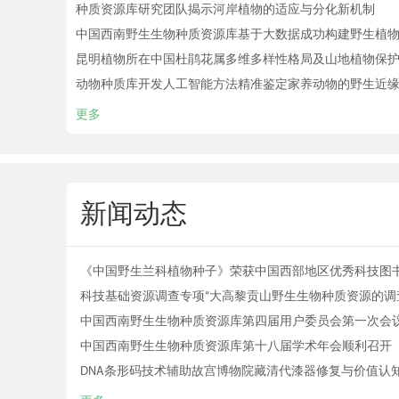
种质资源库研究团队揭示河岸植物的适应与分化新机制
中国西南野生生物种质资源库基于大数据成功构建野生植物
毒：云南省...
昆明植物所在中国杜鹃花属多维多样性格局及山地植物保
动物种质库开发人工智能方法精准鉴定家养动物的野生近
更多
新闻动态
《中国野生兰科植物种子》荣获中国西部地区优秀科技图
等奖
科技基础资源调查专项“大高黎贡山野生生物种质资源的调
集与保存”项目召开2025年度工作总结会议
中国西南野生生物种质资源库第四届用户委员会第一次会
利召开
中国西南野生生物种质资源库第十八届学术年会顺利召开
DNA条形码技术辅助故宫博物院藏清代漆器修复与价值认