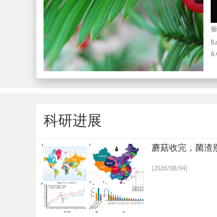
藜
Ba
& 
科研进展
蘑菇收完，菌渣别
[2026/08/04]