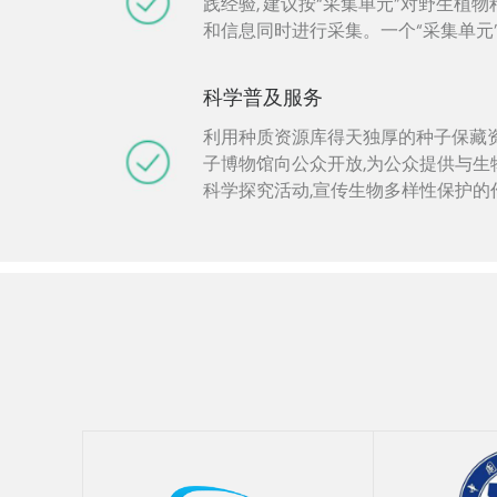
据，以推动中国和全球野生生物种质
践经验, 建议按“采集单元”对野生植
科普和可持续利用。 联系人:0871 65
和信息同时进行采集。一个“采集单元
hehuajie@mail.kib...
本、野外数据、图片和DNA 材料, 
成部分制定了采样策略、种子采集和
科学普及服务
采集和鉴定、野外数据和图片的采集
范。通过采集标准规范培训对外服务,
利用种质资源库得天独厚的种子保藏
完善相关的技术, 为我国的科研人员
子博物馆向公众开放,为公众提供与生
质资源的收集保藏时提供参考和借鉴。 联
科学探究活动,宣传生物多样性保护的
6522 3053；蔡杰j.cai@mail...
学”科普探究活动服务：0871 6522 30
lipei@mail.kib.ac.cn