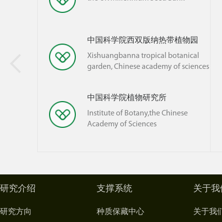
ology, Chinese academy of sciences
旦大学生命科学学院
中国科学院西双

hool of life science, fudan
Xishuangbanna tr
iversity
garden, Chinese 
国科学院武汉植物园
中国科学院植物
han botanical garden, Chinese
Institute of Bota
ademy of sciences
Academy of Scie
研究介绍
支撑系统
关于我
研究方向
种质保藏中心
关于我