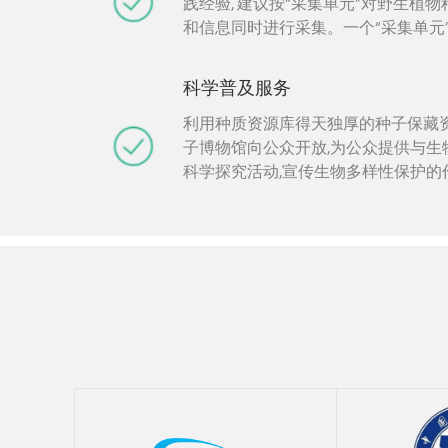
据，以推动中国和全球野生生物种质
践经验, 建议按“采集单元”对野生植
科普和可持续利用。 联系人:0871 65
和信息同时进行采集。一个“采集单元
hehuajie@mail.kib...
本、野外数据、图片和DNA 材料, 
成部分制定了采样策略、种子采集和
科学普及服务
采集和鉴定、野外数据和图片的采集
范。通过采集标准规范培训对外服务,
利用种质资源库得天独厚的种子保藏
完善相关的技术, 为我国的科研人员
子博物馆向公众开放,为公众提供与生
质资源的收集保藏时提供参考和借鉴。 联
科学探究活动,宣传生物多样性保护的
6522 3053；蔡杰j.cai@mail...
学”科普探究活动服务：0871 6522 30
lipei@mail.kib.ac.cn