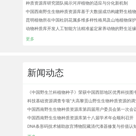
种质资源库研究团队揭示河岸植物的适应与分化新机制
中国西南野生生物种质资源库基于大数据成功构建野生植物
毒：云南省...
昆明植物所在中国杜鹃花属多维多样性格局及山地植物保
动物种质库开发人工智能方法精准鉴定家养动物的野生近
更多
新闻动态
《中国野生兰科植物种子》荣获中国西部地区优秀科技图
等奖
科技基础资源调查专项“大高黎贡山野生生物种质资源的调
集与保存”项目召开2025年度工作总结会议
中国西南野生生物种质资源库第四届用户委员会第一次会
利召开
中国西南野生生物种质资源库第十八届学术年会顺利召开
DNA条形码技术辅助故宫博物院藏清代漆器修复与价值认