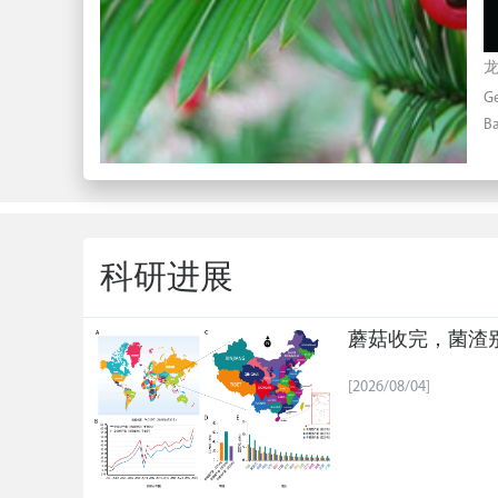
龙
Ge
Ba
科研进展
蘑菇收完，菌渣别
[2026/08/04]