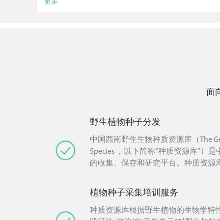
更多
面
野生植物种子分发
中国西南野生生物种质资源库（The Germpla
Species ，以下简称“种质资源库”
的收集、保存和研究平台。种质资源
约》，以保护生物多样性、持续利用
共享遗传资源产生的惠宜为原则，在
植物种子采集培训服务
损害国家利益的前提下，面向社会各
供野生植物种子、植物DNA样品、植
种质资源库根据野生植物的生物学特