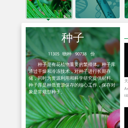
种子
11305
物种
90738
份
种子是有花植物重要的繁殖体。种子库
通过干燥和冷冻技术，对种子进行长期存
储，同时为资源利用和科学研究提供材料。
天
种子库是种质资源保存的核心工作，保存对
Ar
象是常规型种子。
ti