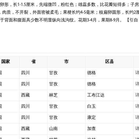
形，长1-1.5厘米，先端微凹，粉红色；雄蕊多数，比花瓣短得多；子
肉质，不开裂，外面密被柔毛；果梗长约4-5毫米；核扁卵圆形，长约2
背面和腹面具少数不明显纵向浅沟纹。花期3-4月，果期8-9月。 【引
国家
省
市
区县
国
四川
甘孜
德格
国
四川
甘孜
德格
国
西藏
林芝
工布江达
国
四川
甘孜
白玉
国
四川
甘孜
康定
国
西藏
山南
加查