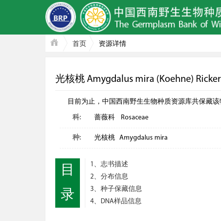
首页
资源详情
光核桃 Amygdalus mira (Koehne) Ricker
目前为止，中国西南野生生物种质资源库共保藏该物种: 种子
科:
蔷薇科 Rosaceae
种:
光核桃 Amygdalus mira
1、志书描述
目
2、分布信息
3、种子保藏信息
录
4、DNA样品信息