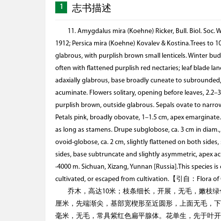
1
志书描述
11. Amygdalus mira (Koehne) Ricker, Bull. Biol. Soc.
1912; Persica mira (Koehne) Kovalev & Kostina.Trees to 1
glabrous, with purplish brown small lenticels. Winter bu
often with flattened purplish red nectaries; leaf blade l
adaxially glabrous, base broadly cuneate to subrounded,
acuminate. Flowers solitary, opening before leaves, 2.2
purplish brown, outside glabrous. Sepals ovate to narrow
Petals pink, broadly obovate, 1–1.5 cm, apex emarginate
as long as stamens. Drupe subglobose, ca. 3 cm in diam.
ovoid-globose, ca. 2 cm, slightly flattened on both side
sides, base subtruncate and slightly asymmetric, apex acu
-4000 m. Sichuan, Xizang, Yunnan [Russia].This species is c
cultivated, or escaped from cultivation.【引自：Flora o
乔木，高达10米；枝条细长，开展，无毛，嫩枝绿色
厘米，先端渐尖，基部宽楔形至近圆形，上面无毛，下
毫米，无毛，常具紫红色扁平腺体。花单生，先于叶开放