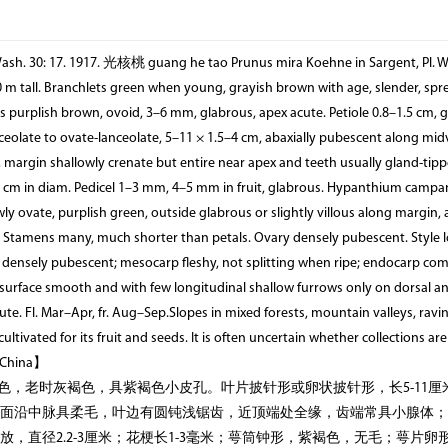
 Wash. 30: 17. 1917. 光核桃 guang he tao Prunus mira Koehne in Sargent, Pl. Wi
0 m tall. Branchlets green when young, grayish brown with age, slender, spr
ds purplish brown, ovoid, 3–6 mm, glabrous, apex acute. Petiole 0.8–1.5 cm, 
anceolate to ovate-lanceolate, 5–11 × 1.5–4 cm, abaxially pubescent along mid
 margin shallowly crenate but entire near apex and teeth usually gland-tipp
–3 cm in diam. Pedicel 1–3 mm, 4–5 mm in fruit, glabrous. Hypanthium campa
ly ovate, purplish green, outside glabrous or slightly villous along margin,
. Stamens many, much shorter than petals. Ovary densely pubescent. Style 
, densely pubescent; mesocarp fleshy, not splitting when ripe; endocarp co
s, surface smooth and with few longitudinal shallow furrows only on dorsal a
te. Fl. Mar–Apr, fr. Aug–Sep.Slopes in mixed forests, mountain valleys, ravin
ultivated for its fruit and seeds. It is often uncertain whether collections are
f China】
，老时灰褐色，具紫褐色小皮孔。叶片披针形或卵状披针形，长5-11厘米，
面沿中脉具柔毛，叶边有圆钝浅锯齿，近顶端处全缘，齿端常具小腺体；叶柄
，直径2.2-3厘米；花梗长1-3毫米；萼筒钟形，紫褐色，无毛；萼片卵