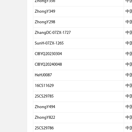
ZhongY356
中
ZhongY349
中
ZhongY298
中
ZhangDC-07ZX-1727
中
SunH-07ZX-1265
中
CIBYQ20230304
中
CIBYQ20240048
中
HeHJ0087
中
16CS11629
中
25CS29785
中
ZhongY494
中
ZhongY822
中
25CS29786
中