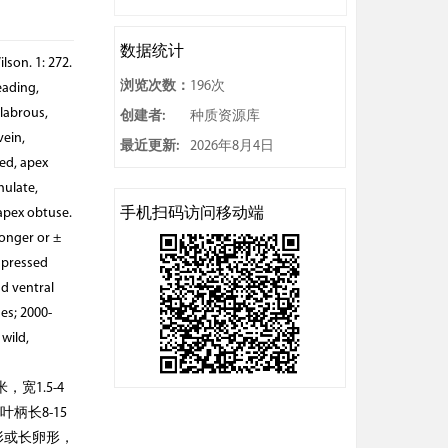
数据统计
lson. 1: 272.
浏览次数：
196次
eading,
glabrous,
创建者:
种质资源库
vein,
最近更新:
2026年8月4日
ed, apex
nulate,
手机扫码访问移动端
 apex obtuse.
longer or ±
mpressed
nd ventral
es; 2000-
 wild,
宽1.5-4
长8-15
形或长卵形，