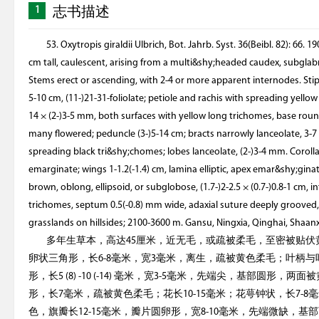
1
志书描述
53. Oxytropis giraldii Ulbrich, Bot. Jahrb. Syst. 36(Beibl. 82): 6
cm tall, caulescent, arising from a multi&shy;headed caudex, subgla
Stems erect or ascending, with 2-4 or more apparent internodes. Stipu
5-10 cm, (11-)21-31-foliolate; petiole and rachis with spreading yellow 
14 × (2-)3-5 mm, both surfaces with yellow long trichomes, base roun
many flowered; peduncle (3-)5-14 cm; bracts narrowly lanceolate, 3-
spreading black tri&shy;chomes; lobes lanceolate, (2-)3-4 mm. Coroll
emarginate; wings 1-1.2(-1.4) cm, lamina elliptic, apex emar&shy;gina
brown, oblong, ellipsoid, or subglobose, (1.7-)2-2.5 × (0.7-)0.8-1 cm,
trichomes, septum 0.5(-0.8) mm wide, adaxial suture deeply grooved, 
grasslands on hillsides; 2100-3600 m. Gansu, Ningxia, Qinghai, Sh
多年生草本，高达45厘米，近无毛，或疏被柔毛，至密被贴伏
卵状三角形，长6-8毫米，宽3毫米，离生，疏被黄色柔毛；叶柄与
形，长5 (8) -10 (-14) 毫米，宽3-5毫米，先端尖，基部圆
形，长7毫米，疏被黄色柔毛；花长10-15毫米；花萼钟状，长7-
色，旗瓣长12-15毫米，瓣片圆卵形，宽8-10毫米，先端微缺，基