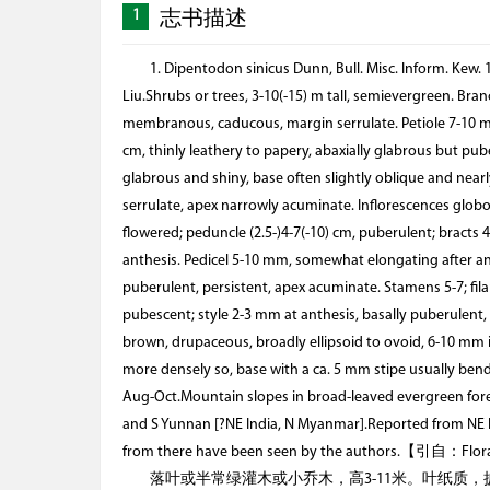
1
志书描述
1. Dipentodon sinicus Dunn, Bull. Misc. Inform. Kew.
Liu.Shrubs or trees, 3-10(-15) m tall, semievergreen. Branc
membranous, caducous, margin serrulate. Petiole 7-10 mm; le
cm, thinly leathery to papery, abaxially glabrous but pu
glabrous and shiny, base often slightly oblique and nea
serrulate, apex narrowly acuminate. Inflorescences globo
flowered; peduncle (2.5-)4-7(-10) cm, puberulent; bracts
anthesis. Pedicel 5-10 mm, somewhat elongating after anth
puberulent, persistent, apex acuminate. Stamens 5-7; fila
pubescent; style 2-3 mm at anthesis, basally puberulent, 
brown, drupaceous, broadly ellipsoid to ovoid, 6-10 mm in
more densely so, base with a ca. 5 mm stipe usually bend
Aug-Oct.Mountain slopes in broad-leaved evergreen fore
and S Yunnan [?NE India, N Myanmar].Reported from NE In
from there have been seen by the authors.【引自：Flor
落叶或半常绿灌木或小乔木，高3-11米。叶纸质，