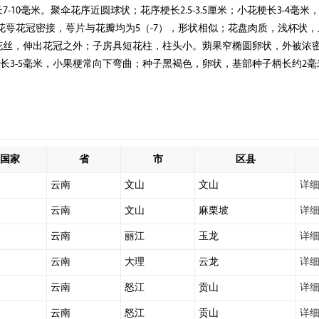
-10毫米。聚伞花序近圆球状；花序梗长2.5-3.5厘米；小花梗长3-4毫米
；花萼花冠密接，萼片与花瓣均为5（-7），形状相似；花盘肉质，浅杯状，上
长花丝，伸出花冠之外；子房具短花柱，柱头小。蒴果窄椭圆卵状，外被浓
长3-5毫米，小果梗常向下弯曲；种子黑褐色，卵状，基部种子柄长约2毫
国家
省
市
区县
云南
文山
文山
详
云南
文山
麻栗坡
详
云南
丽江
玉龙
详
云南
大理
云龙
详
云南
怒江
贡山
详
云南
怒江
贡山
详