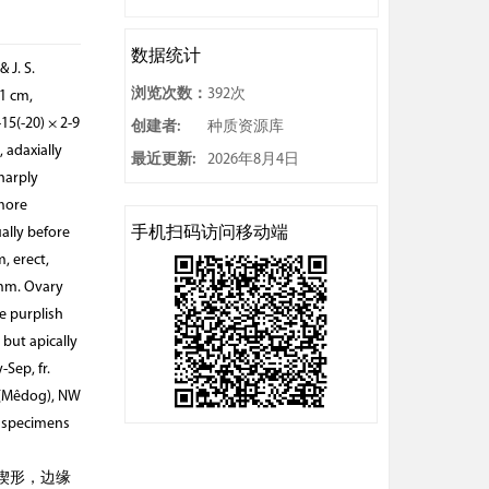
数据统计
 J. S.
浏览次数：
392次
 1 cm,
15(-20) × 2-9
创建者:
种质资源库
 adaxially
最近更新:
2026年8月4日
harply
 more
手机扫码访问移动端
ally before
, erect,
 mm. Ovary
e purplish
 but apically
Sep, fr.
g (Mêdog), NW
o specimens
阔楔形，边缘