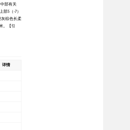
，中部有关
部5（-7）
密灰棕色长柔
米。【引
详情
细
细
细
细
细
细