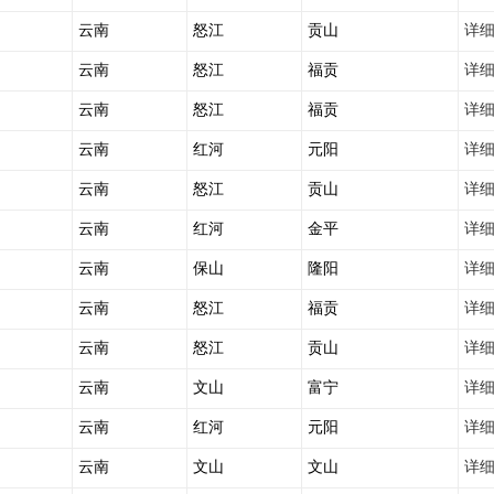
云南
怒江
贡山
详
云南
怒江
福贡
详
云南
怒江
福贡
详
云南
红河
元阳
详
云南
怒江
贡山
详
云南
红河
金平
详
云南
保山
隆阳
详
云南
怒江
福贡
详
云南
怒江
贡山
详
云南
文山
富宁
详
云南
红河
元阳
详
云南
文山
文山
详