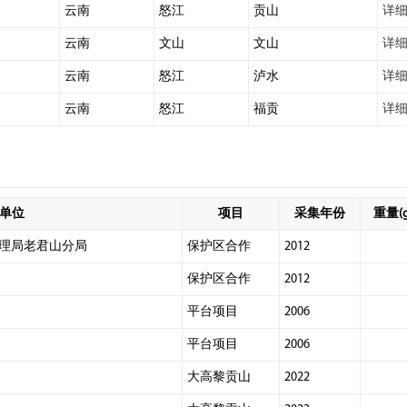
云南
怒江
贡山
详
云南
文山
文山
详
云南
怒江
泸水
详
云南
怒江
福贡
详
单位
项目
采集年份
重量(g
理局老君山分局
保护区合作
2012
保护区合作
2012
平台项目
2006
平台项目
2006
大高黎贡山
2022