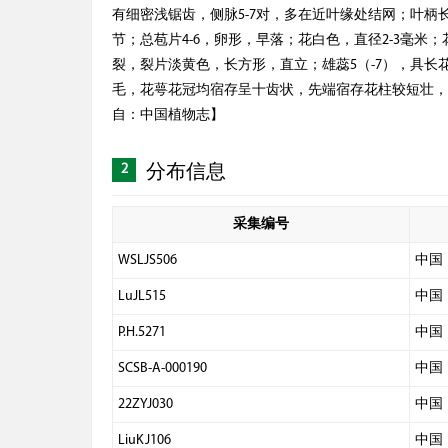
有细密浅锯齿，侧脉5-7对，多在近叶缘处结网；叶柄长7
节；总苞片4-6，卵形，早落；花白色，直径2-3毫米
裂，裂片淡黄色，长方形，直立；雄蕊5（-7），具
毛，花萼花冠均宿存呈十齿状，先端宿存花柱较短壮，
自：中国植物志】
2
分布信息
采集编号
WSLJS506
中国
LuJL515
中国
P.H.5271
中国
SCSB-A-000190
中国
22ZYJ030
中国
LiuKJ106
中国