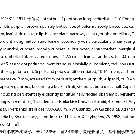
 1911: 311. 1911. 十齿花 shi chi hua Dipentodon longipedicellatus C. Y. Cheng &
hlets purplish brown, sparsely lenticellate. Stipules narrowly lanceolate, ca.
af blade ovate, elliptic, lanceolate, narrowly elliptic, or oblong-elliptic, 7-
berulent along midvein and base of secondary veins particularly when young,
rly rounded, cuneate, broadly cuneate, subtruncate, or subcordate, margin s
se umbels of abbreviated cymes, 1.5-2.5 cm in diam. at anthesis, to 100- or
 4 or 5, at apex of peduncle, membranous, abaxially puberulent, caducous usu
esis, puberulent. Sepals and petals undifferentiated, 10-14, linear, ca. 1 mm
ments ca. 2 mm, exserted from perianth; anthers purplish, ellipsoid, ca. 0.4
apically glabrous, becoming a beak in fruit; stigma subdiscoid, small. Capsul
cluding persistent style, slightly longitudinally ridged, sparsely puberulent
ing when mature, 1-seeded. Seeds blackish brown, ellipsoid, 4-5 mm. Fl. May-
sts, riverbanks, trailsides; 900-3200 m. NW Guangxi, SW Guizhou, SE Xizan
dia by Bhattacharyya and Johri (Fl. Pl. Taxon. & Phylogeny, 75. 1998) but n
a of China】
披针形或窄椭圆形，长7-12厘米，宽2-4厘米，先端长渐尖，基部楔形或